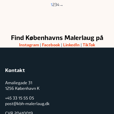
1
2
3
4
→
Find Københavns Malerlaug på
Instagram
Facebook
LinkedIn
TikTok
|
|
|
Kontakt
Amaliegade 31
1256 København K
+45 33 15 55 05
post@kbh-malerlaug.dk
CVR 20410019