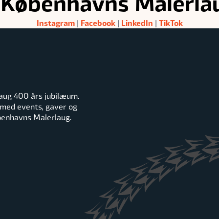
 Københavns Malerla
Instagram
Facebook
LinkedIn
TikTok
|
|
|
aug 400 års jubilæum.
 med events, gaver og
øbenhavns Malerlaug.