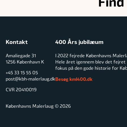
Find
Kontakt
400 Års jubilæum
Amaliegade 31
I 2022 fejrede Københavns Malerl
1256 København K
Hele året igennem blev det fejret
fokus på den gode historie for K
+45 33 15 55 05
post@kbh-malerlaug.dk
Besøg kml400.dk
CVR 20410019
Københavns Malerlaug © 2026