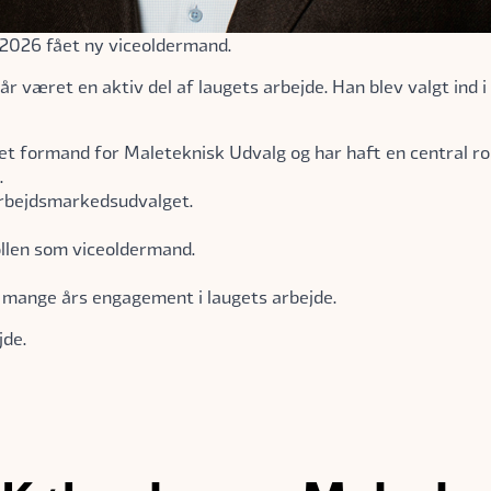
l 2026 fået ny viceoldermand.
været en aktiv del af laugets arbejde. Han blev valgt ind 
t formand for Maleteknisk Udvalg og har haft en central rol
.
rbejdsmarkedsudvalget.
ollen som viceoldermand.
 mange års engagement i laugets arbejde.
jde.