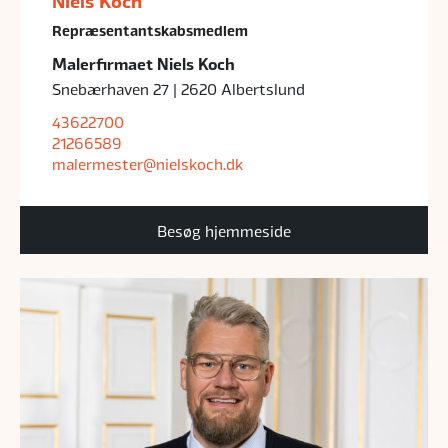
Niels Koch
Repræsentantskabsmedlem
Malerfirmaet Niels Koch
Snebærhaven 27 | 2620 Albertslund
43622700
21266589
malermester@nielskoch.dk
Besøg hjemmeside