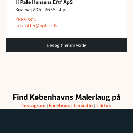
H Palle Hansens Eftf ApS
Køgevej 206 | 2635 Ishøj
28892810
kristoffer@hph-e.dk
Besøg hjemmeside
Find Københavns Malerlaug på
Instagram
Facebook
LinkedIn
TikTok
|
|
|