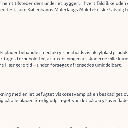
nemt tilstøder dem under et byggeri, i hvert fald ikke uden de
er en test, som Københavns Malerlaugs Maletekniske Udvalg 
4 plader behandlet med akryl- henholdsvis akrylplastprodukt
r tages forbehold for, at afrensningen af skaderne ville kunn
e i længere tid – under forsøget afrensedes umiddelbart.
kning med en let befugtet viskosesvamp på en beskadiget ov
g på alle plader. Særlig udpræget var det på akryl-overflade