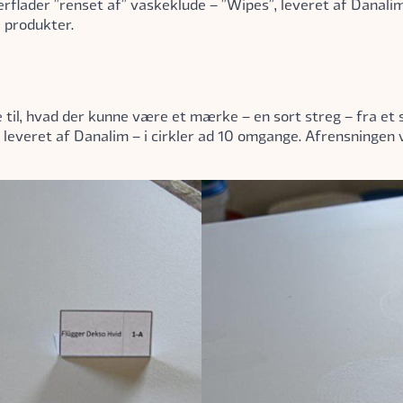
rflader ”renset af” vaskeklude – ”Wipes”, leveret af Danalim
e produkter.
til, hvad der kunne være et mærke – en sort streg – fra et 
leveret af Danalim – i cirkler ad 10 omgange. Afrensningen v