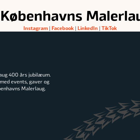
 Københavns Malerla
Instagram
Facebook
LinkedIn
TikTok
|
|
|
aug 400 års jubilæum.
 med events, gaver og
øbenhavns Malerlaug.