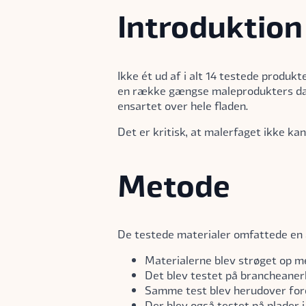
Introduktion
Ikke ét ud af i alt 14 testede produ
en række gængse maleprodukters dæk
ensartet over hele fladen.
Det er kritisk, at malerfaget ikke ka
Metode
De testede materialer omfattede en a
Materialerne blev strøget op m
Det blev testet på brancheaner
Samme test blev herudover for
Der blev også testet på plader