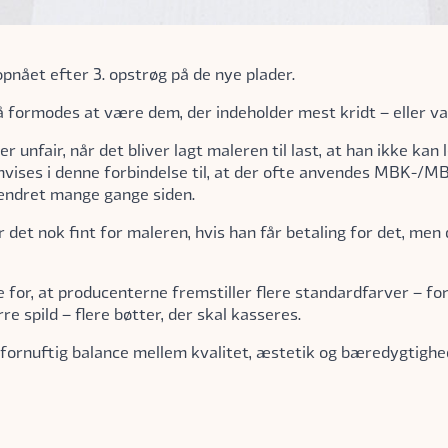
opnået efter 3. opstrøg på de nye plader.
formodes at være dem, der indeholder mest kridt – eller va
r unfair, når det bliver lagt maleren til last, at han ikke kan
vises i denne forbindelse til, at der ofte anvendes MBK-/MBA
ændret mange gange siden.
det nok fint for maleren, hvis han får betaling for det, men
 for, at producenterne fremstiller flere standardfarver – fo
e spild – flere bøtter, der skal kasseres.
n fornuftig balance mellem kvalitet, æstetik og bæredygtighe