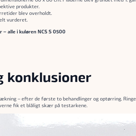
ektive produkter.
retider blev overholdt.
elt vurderet.
 – alle i kuløren NCS S 0500
g konklusioner
l dækning – efter de første to behandlinger og optørring. Ri
verne fik et blåligt skær på testarkene.