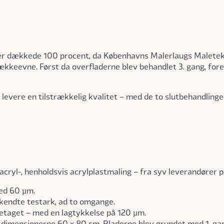
kter dækkede 100 procent, da Københavns Malerlaugs Maletekn
keevne. Først da overfladerne blev behandlet 3. gang, for
n levere en tilstrækkelig kvalitet – med de to slutbehandlinge
cryl-, henholdsvis acrylplastmaling – fra syv leverandører 
ed 60 µm.
kendte testark, ad to omgange.
etaget – med en lagtykkelse på 120 µm.
 i dimensionerne 60 x 80 cm. Pladerne blev grundet med 1. g