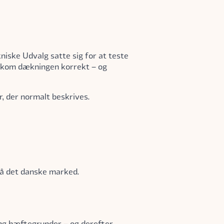
iske Udvalg satte sig for at teste
ekom dækningen korrekt – og
r, der normalt beskrives.
på det danske marked.
ang hæftegrunder – og derefter