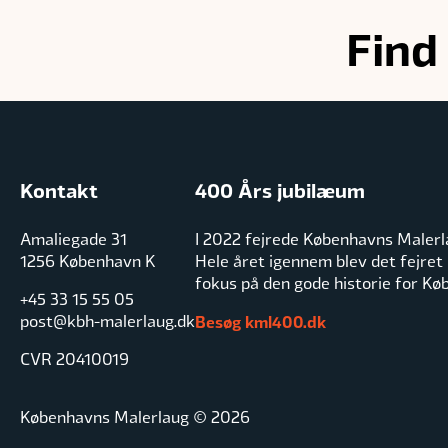
Find
Kontakt
400 Års jubilæum
Amaliegade 31
I 2022 fejrede Københavns Malerl
1256 København K
Hele året igennem blev det fejret
fokus på den gode historie for K
+45 33 15 55 05
post@kbh-malerlaug.dk
Besøg kml400.dk
CVR 20410019
Københavns Malerlaug © 2026