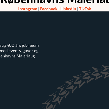
Instagram
Facebook
LinkedIn
TikTok
|
|
|
aug 400 års jubilæum.
 med events, gaver og
øbenhavns Malerlaug.