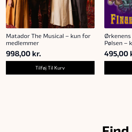
Matador The Musical – kun for
Ørkenens 
medlemmer
Pølsen – 
998,00
kr.
495,00
Tilføj Til Kurv
Find