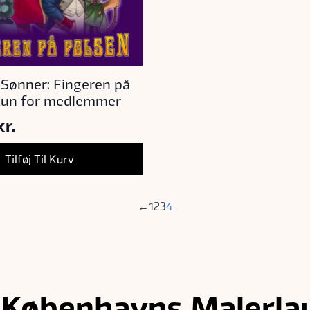
Sønner: Fingeren på
kun for medlemmer
kr.
Tilføj Til Kurv
←
1
2
3
4
 Københavns Malerla