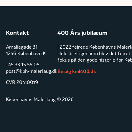
Kontakt
400 Års jubilæum
Amaliegade 31
I 2022 fejrede Københavns Malerl
1256 København K
Hele året igennem blev det fejret
fokus på den gode historie for K
+45 33 15 55 05
post@kbh-malerlaug.dk
Besøg kml400.dk
CVR 20410019
Københavns Malerlaug © 2026