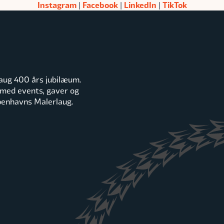
Instagram
Facebook
LinkedIn
TikTok
|
|
|
aug 400 års jubilæum.
 med events, gaver og
øbenhavns Malerlaug.